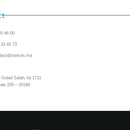
ct
5 46 00
 33 45 73
tact@stokvis.ma
 Oulad Salah, lot 1711
tale 205 – 20180