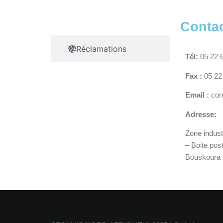
Contact
Conta
Réclamations
Tél:
05 22 6
Fax :
05 22
Email :
con
Adresse:
Zone indust
– Boite pos
Bouskoura